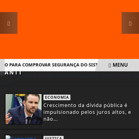
ECONOMIA
NOVA LEI DO FRETE GARANTE
FISCALIZAÇÃO DO PISO MÍNIMO DA
MENU
O PARA COMPROVAR SEGURANÇA DO SISTEMA
JUSTIÇA DO 
ANTT
EM ALTA
ECONOMIA
Crescimento da dívida pública é
impulsionado pelos juros altos, e
não...
JUSTIÇA