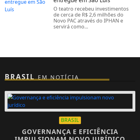
O teatro recebeu investimentos
de cerca de R$ 2,6 milhões do
Novo PAC através do IPHAN e
servirá como...
BRASIL
EM NOTÍCIA
BRASIL
GOVERNANÇA E EFICIÊNCIA
IMPULSIONAM NOVO JURÍDICO