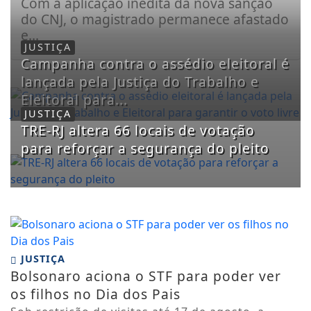
Com a aplicação inédita da nova sanção
do CNJ, o magistrado permanece afastado
e...
JUSTIÇA
Campanha contra o assédio eleitoral é
lançada pela Justiça do Trabalho e
Eleitoral para...
JUSTIÇA
TRE-RJ altera 66 locais de votação
para reforçar a segurança do pleito
JUSTIÇA
Bolsonaro aciona o STF para poder ver
os filhos no Dia dos Pais