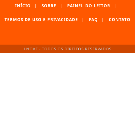
INÍCIO
|
SOBRE
|
PAINEL DO LEITOR
|
TERMOS DE USO E PRIVACIDADE
|
FAQ
|
CONTATO
LNOVE - TODOS OS DIREITOS RESERVADOS