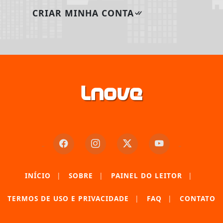
CRIAR MINHA CONTA
INÍCIO
|
SOBRE
|
PAINEL DO LEITOR
|
Termos de Uso e Privacidade
TERMOS DE USO E PRIVACIDADE
|
FAQ
|
CONTATO
Esse site utiliza cookies para melhorar sua