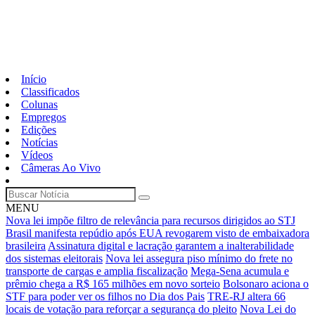
Início
Classificados
Colunas
Empregos
Edições
Notícias
Vídeos
Câmeras Ao Vivo
MENU
Nova lei impõe filtro de relevância para recursos dirigidos ao STJ
Brasil manifesta repúdio após EUA revogarem visto de embaixadora
brasileira
Assinatura digital e lacração garantem a inalterabilidade
dos sistemas eleitorais
Nova lei assegura piso mínimo do frete no
transporte de cargas e amplia fiscalização
Mega-Sena acumula e
prêmio chega a R$ 165 milhões em novo sorteio
Bolsonaro aciona o
STF para poder ver os filhos no Dia dos Pais
TRE-RJ altera 66
locais de votação para reforçar a segurança do pleito
Nova Lei do