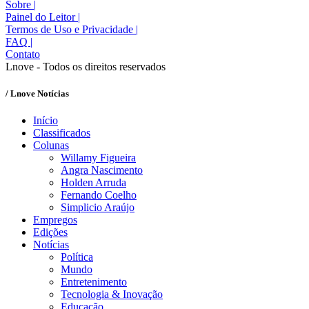
Sobre
|
Painel do Leitor
|
Termos de Uso e Privacidade
|
FAQ
|
Contato
Lnove - Todos os direitos reservados
/ Lnove Notícias
Início
Classificados
Colunas
Willamy Figueira
Angra Nascimento
Holden Arruda
Fernando Coelho
Simplicio Araújo
Empregos
Edições
Notícias
Política
Mundo
Entretenimento
Tecnologia & Inovação
Educação