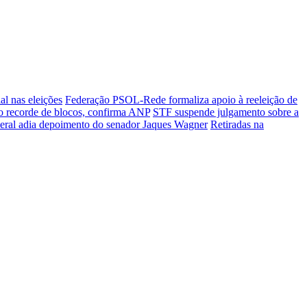
al nas eleições
Federação PSOL-Rede formaliza apoio à reeleição de
ro recorde de blocos, confirma ANP
STF suspende julgamento sobre a
deral adia depoimento do senador Jaques Wagner
Retiradas na