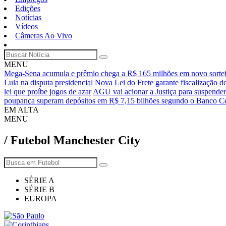
Edições
Notícias
Vídeos
Câmeras Ao Vivo
MENU
Mega-Sena acumula e prêmio chega a R$ 165 milhões em novo sorte
Lula na disputa presidencial
Nova Lei do Frete garante fiscalização
lei que proíbe jogos de azar
AGU vai acionar a Justiça para suspende
poupança superam depósitos em R$ 7,15 bilhões segundo o Banco Ce
EM ALTA
MENU
/ Futebol Manchester City
SÉRIE A
SÉRIE B
EUROPA