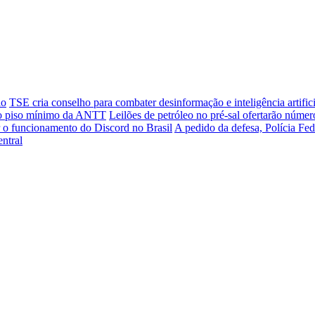
io
TSE cria conselho para combater desinformação e inteligência artifici
 do piso mínimo da ANTT
Leilões de petróleo no pré-sal ofertarão núme
r o funcionamento do Discord no Brasil
A pedido da defesa, Polícia Fe
ntral