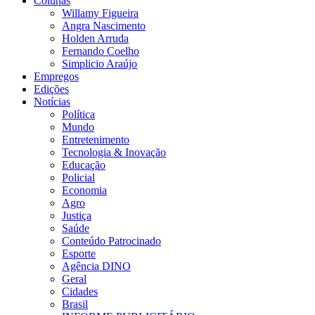
Colunas
Willamy Figueira
Angra Nascimento
Holden Arruda
Fernando Coelho
Simplicio Araújo
Empregos
Edições
Notícias
Política
Mundo
Entretenimento
Tecnologia & Inovação
Educação
Policial
Economia
Agro
Justiça
Saúde
Conteúdo Patrocinado
Esporte
Agência DINO
Geral
Cidades
Brasil