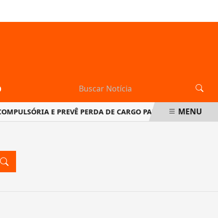
SEXTA-FEIRA, 07 DE AGOSTO 2026
O
MENU
MPULSÓRIA E PREVÊ PERDA DE CARGO PARA JUIZ
BRASIL