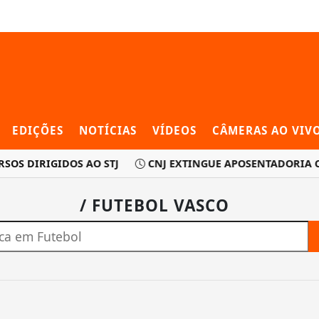
EDIÇÕES
NOTÍCIAS
VÍDEOS
CÂMERAS AO VIV
SOS DIRIGIDOS AO STJ
CNJ EXTINGUE APOSENTADORIA CO
/ FUTEBOL VASCO