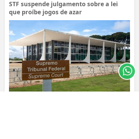
STF suspende julgamento sobre a lei
que proíbe jogos de azar
Termos de Uso e Privacidade
Esse site utiliza cookies para melhorar sua
experiência de navegação. Ao continuar o acesso,
entendemos que você concorda com nossos Termos
de Uso e Privacidade.
PARA MAIS INFORMAÇÕES,
ACESSE NOSSOS TERMOS
CLICANDO AQUI
PROSSEGUIR
VISUALIZAR