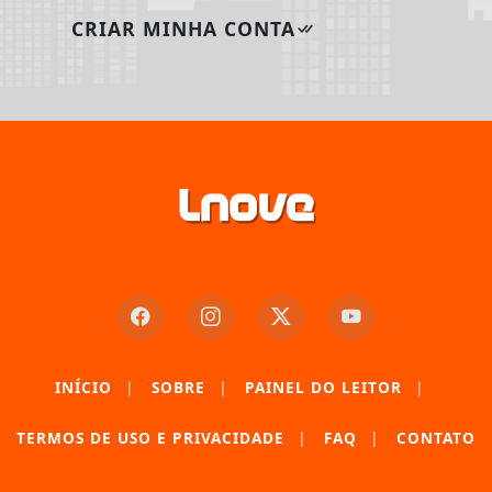
CRIAR MINHA CONTA
INÍCIO
|
SOBRE
|
PAINEL DO LEITOR
|
Termos de Uso e Privacidade
TERMOS DE USO E PRIVACIDADE
|
FAQ
|
CONTATO
Esse site utiliza cookies para melhorar sua