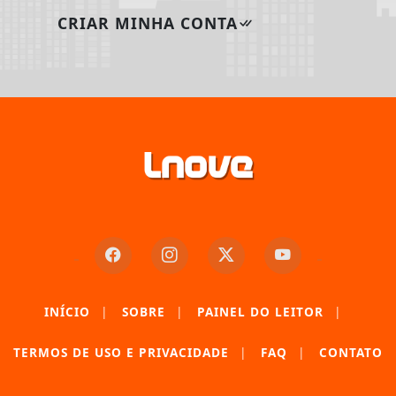
CRIAR MINHA CONTA
INÍCIO
|
SOBRE
|
PAINEL DO LEITOR
|
Termos de Uso e Privacidade
TERMOS DE USO E PRIVACIDADE
|
FAQ
|
CONTATO
Esse site utiliza cookies para melhorar sua