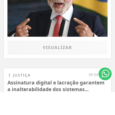
Termos de Uso e Privacidade
Esse site utiliza cookies para melhorar sua
VISUALIZAR
experiência de navegação. Ao continuar o acesso,
entendemos que você concorda com nossos Termos
de Uso e Privacidade.
PARA MAIS INFORMAÇÕES,
ACESSE NOSSOS TERMOS
CLICANDO AQUI
05 DE AGO
JUSTIÇA
Assinatura digital e lacração garantem
PROSSEGUIR
a inalterabilidade dos sistemas...