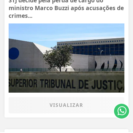
STJ decide pela perda de cargo do
ministro Marco Buzzi após acusações de
crimes...
Termos de Uso e Privacidade
Esse site utiliza cookies para melhorar sua
experiência de navegação. Ao continuar o acesso,
entendemos que você concorda com nossos Termos
de Uso e Privacidade.
VISUALIZAR
PARA MAIS INFORMAÇÕES,
ACESSE NOSSOS TERMOS
CLICANDO AQUI
PROSSEGUIR