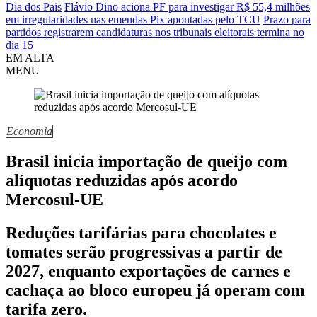
Dia dos Pais
Flávio Dino aciona PF para investigar R$ 55,4 milhões
em irregularidades nas emendas Pix apontadas pelo TCU
Prazo para
partidos registrarem candidaturas nos tribunais eleitorais termina no
dia 15
EM ALTA
MENU
Economia
Brasil inicia importação de queijo com
alíquotas reduzidas após acordo
Mercosul-UE
Reduções tarifárias para chocolates e
tomates serão progressivas a partir de
2027, enquanto exportações de carnes e
cachaça ao bloco europeu já operam com
tarifa zero.