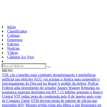
Início
Classificados
Colunas
Empregos
Edições
Notícias
Vídeos
Câmeras Ao Vivo
MENU
TSE cria conselho para combater desinformação e inteligência
artificial nas eleições
AGU vai acionar a Justiça para suspender o
funcionamento do Discord no Brasil
A pedido da defesa, Polícia
Federal adia depoimento do senador Jaques Wagner
Retiradas na
poupança superam depósitos em R$ 7,15 bilhões segundo o Banco
Central
STF reduz pena de condenada pelo 8 de janeiro após voto
de Cristiano Zanin
STM decreta perda de patente de oficial que
transmitiu HIV
Moraes rejeita visita dos filhos a Jair Bolsonaro no