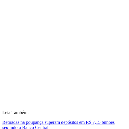
Leia Também:
Retiradas na poupança superam depósitos em R$ 7,15 bilhões
segundo o Banco Central