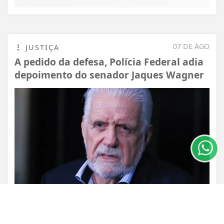
07 DE AGO
JUSTIÇA
A pedido da defesa, Polícia Federal adia
depoimento do senador Jaques Wagner
Termos de Uso e Privacidade
Esse site utiliza cookies para melhorar sua
experiência de navegação. Ao continuar o acesso,
entendemos que você concorda com nossos Termos
de Uso e Privacidade.
PARA MAIS INFORMAÇÕES,
ACESSE NOSSOS TERMOS
CLICANDO AQUI
PROSSEGUIR