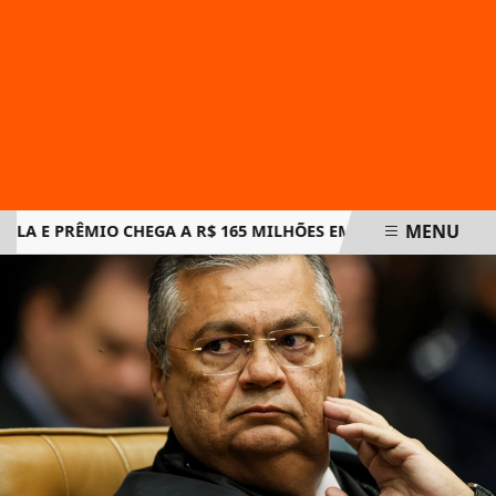
MENU
E PRÊMIO CHEGA A R$ 165 MILHÕES EM NOVO SORTEIO
N
EM ALTA