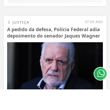
07 DE AGO
JUSTIÇA
A pedido da defesa, Polícia Federal adia
depoimento do senador Jaques Wagner
Termos de Uso e Privacidade
Esse site utiliza cookies para melhorar sua
experiência de navegação. Ao continuar o acesso,
entendemos que você concorda com nossos Termos
de Uso e Privacidade.
PARA MAIS INFORMAÇÕES,
ACESSE NOSSOS TERMOS
CLICANDO AQUI
PROSSEGUIR
VISUALIZAR