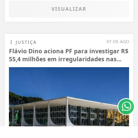
VISUALIZAR
07 DE AGO
JUSTIÇA
Flávio Dino aciona PF para investigar R$
55,4 milhões em irregularidades nas...
Termos de Uso e Privacidade
Esse site utiliza cookies para melhorar sua
experiência de navegação. Ao continuar o acesso,
entendemos que você concorda com nossos Termos
de Uso e Privacidade.
PARA MAIS INFORMAÇÕES,
ACESSE NOSSOS TERMOS
CLICANDO AQUI
PROSSEGUIR