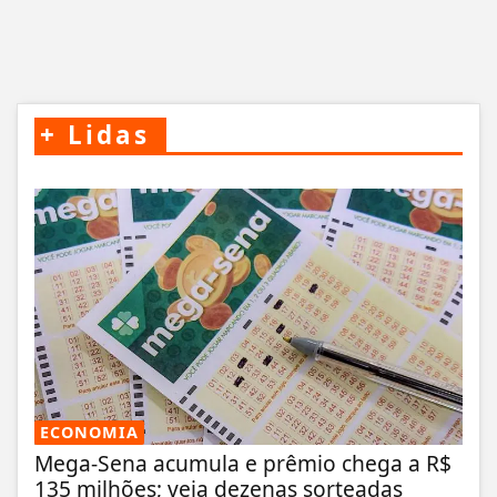
+
Lidas
ECONOMIA
Mega-Sena acumula e prêmio chega a R$
135 milhões; veja dezenas sorteadas