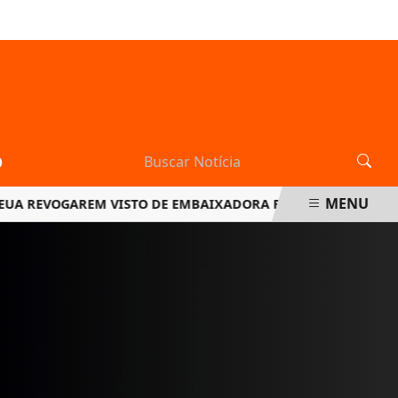
SEXTA-FEIRA, 07 DE AGOSTO 2026
O
MENU
REVOGAREM VISTO DE EMBAIXADORA BRASILEIRA
ASSINAT