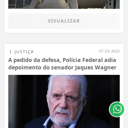
VISUALIZAR
07 DE AGO
JUSTIÇA
A pedido da defesa, Polícia Federal adia
depoimento do senador Jaques Wagner
Termos de Uso e Privacidade
Esse site utiliza cookies para melhorar sua
experiência de navegação. Ao continuar o acesso,
entendemos que você concorda com nossos Termos
de Uso e Privacidade.
PARA MAIS INFORMAÇÕES,
ACESSE NOSSOS TERMOS
CLICANDO AQUI
PROSSEGUIR