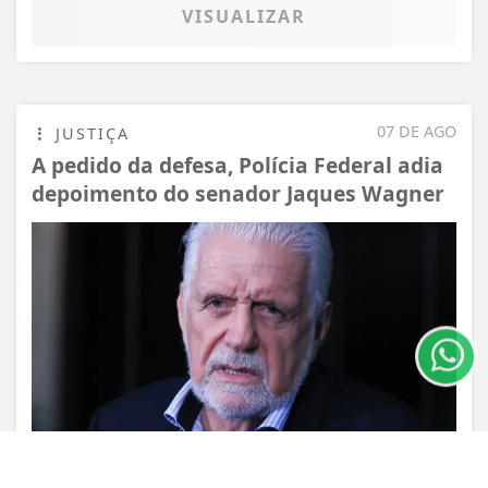
VISUALIZAR
07 DE AGO
JUSTIÇA
A pedido da defesa, Polícia Federal adia
depoimento do senador Jaques Wagner
Termos de Uso e Privacidade
Esse site utiliza cookies para melhorar sua
experiência de navegação. Ao continuar o acesso,
entendemos que você concorda com nossos Termos
de Uso e Privacidade.
PARA MAIS INFORMAÇÕES,
ACESSE NOSSOS TERMOS
CLICANDO AQUI
PROSSEGUIR