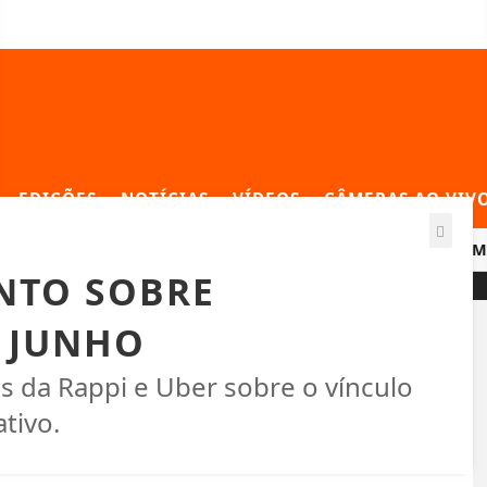
EDIÇÕES
NOTÍCIAS
VÍDEOS
CÂMERAS AO VIV
ÉDIO ELEITORAL NAS RELAÇÕES DE TRABALHO
COPOM INIC
NTO SOBRE
E JUNHO
 da Rappi e Uber sobre o vínculo
tivo.