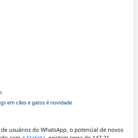
o
ings em cães e gatos é novidade
 de usuários do WhatsApp, o potencial de novos
ordo com a
Statista
, existem cerca de 147,21