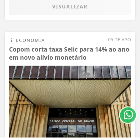
VISUALIZAR
05 DE AGO
ECONOMIA
Copom corta taxa Selic para 14% ao ano
em novo alívio monetário
Termos de Uso e Privacidade
Esse site utiliza cookies para melhorar sua
experiência de navegação. Ao continuar o acesso,
entendemos que você concorda com nossos Termos
de Uso e Privacidade.
PARA MAIS INFORMAÇÕES,
ACESSE NOSSOS TERMOS
CLICANDO AQUI
PROSSEGUIR