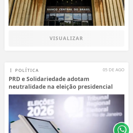
VISUALIZAR
05 DE AGO
POLÍTICA
PRD e Solidariedade adotam
neutralidade na eleição presidencial
Termos de Uso e Privacidade
Esse site utiliza cookies para melhorar sua
experiência de navegação. Ao continuar o acesso,
entendemos que você concorda com nossos Termos
de Uso e Privacidade.
PARA MAIS INFORMAÇÕES,
ACESSE NOSSOS TERMOS
CLICANDO AQUI