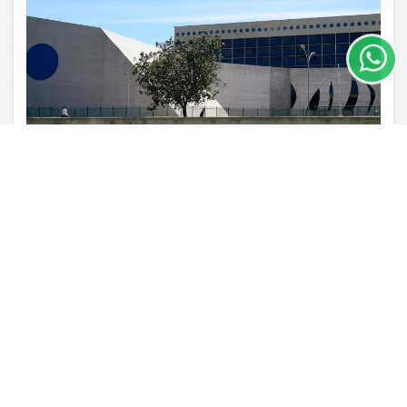
entendemos que você concorda com nossos Termos
de Uso e Privacidade.
PARA MAIS INFORMAÇÕES,
ACESSE NOSSOS TERMOS
CLICANDO AQUI
PROSSEGUIR
VISUALIZAR
TODAS AS POSTAGENS