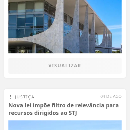
VISUALIZAR
04 DE AGO
JUSTIÇA
Nova lei impõe filtro de relevância para
Termos de Uso e Privacidade
recursos dirigidos ao STJ
Esse site utiliza cookies para melhorar sua
experiência de navegação. Ao continuar o acesso,