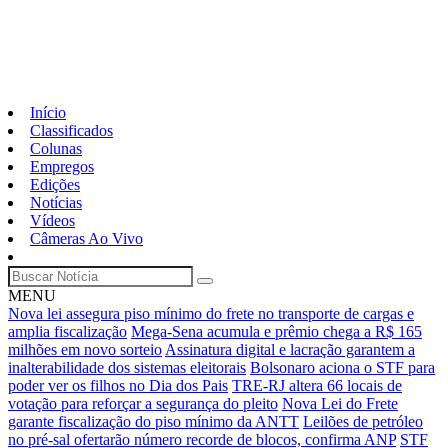
Início
Classificados
Colunas
Empregos
Edições
Notícias
Vídeos
Câmeras Ao Vivo
MENU
Nova lei assegura piso mínimo do frete no transporte de cargas e
amplia fiscalização
Mega-Sena acumula e prêmio chega a R$ 165
milhões em novo sorteio
Assinatura digital e lacração garantem a
inalterabilidade dos sistemas eleitorais
Bolsonaro aciona o STF para
poder ver os filhos no Dia dos Pais
TRE-RJ altera 66 locais de
votação para reforçar a segurança do pleito
Nova Lei do Frete
garante fiscalização do piso mínimo da ANTT
Leilões de petróleo
no pré-sal ofertarão número recorde de blocos, confirma ANP
STF