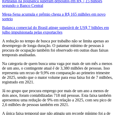
Retiradas na poupança superam depósitos em R$ 7,15 bilhões
segundo o Banco Central
Mega-Sena acumula e prêmio chega a R$ 165 milhões em novo
sorteio
Balança comercial do Brasil atinge superávit de US$ 7 bilhões em
julho impulsionada pelas exportações
A redução no tempo de busca por trabalho não se limita apenas ao
desemprego de longa duração. O patamar mínimo de pessoas à
procura de ocupação também foi observado em outras duas faixas
temporais analisadas.
Na categoria de quem busca uma vaga por mais de um mês a menos
de um ano, o contingente atual é de 3,380 milhões de pessoas. Isso
representa um recuo de 9,9% em comparação ao primeiro trimestre
de 2025, sendo que o maior volume para essa faixa foi de 7 milhões,
registrado em 2021.
Já no grupo que procura emprego por mais de um ano a menos de
dois anos, foram contabilizadas 718 mil pessoas. Esta faixa também
apresentou uma redução de 9% em relação a 2025, com seu pico de
2,6 milhões de pessoas também em 2021.
A única faixa temporal que não atingiu um recorde mínimo foi a de