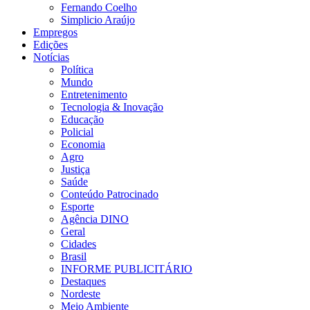
Fernando Coelho
Simplicio Araújo
Empregos
Edições
Notícias
Política
Mundo
Entretenimento
Tecnologia & Inovação
Educação
Policial
Economia
Agro
Justiça
Saúde
Conteúdo Patrocinado
Esporte
Agência DINO
Geral
Cidades
Brasil
INFORME PUBLICITÁRIO
Destaques
Nordeste
Meio Ambiente