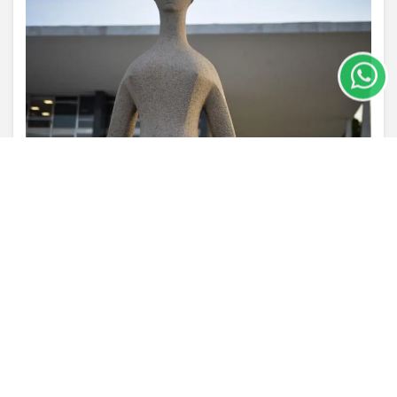
experiência de navegação. Ao continuar o acesso,
entendemos que você concorda com nossos Termos
de Uso e Privacidade.
PARA MAIS INFORMAÇÕES,
ACESSE NOSSOS TERMOS
CLICANDO AQUI
PROSSEGUIR
VISUALIZAR
TODAS AS POSTAGENS