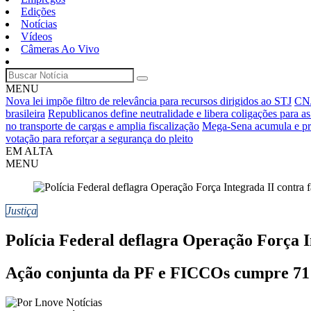
Edições
Notícias
Vídeos
Câmeras Ao Vivo
MENU
Nova lei impõe filtro de relevância para recursos dirigidos ao STJ
CNJ
brasileira
Republicanos define neutralidade e libera coligações para as
no transporte de cargas e amplia fiscalização
Mega-Sena acumula e pr
votação para reforçar a segurança do pleito
EM ALTA
MENU
Justiça
Polícia Federal deflagra Operação Força I
Ação conjunta da PF e FICCOs cumpre 71 m