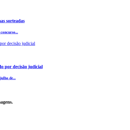
as sorteadas
concurso...
o por decisão judicial
ulho de...
sagens.