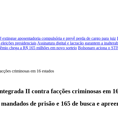
 extingue aposentadoria compulsória e prevê perda de cargo para juiz
 eleições presidenciais
Assinatura digital e lacração garantem a inalterab
êmio chega a R$ 165 milhões em novo sorteio
Bolsonaro aciona o STF 
ntegrada II contra facções criminosas em 16
andados de prisão e 165 de busca e apreens