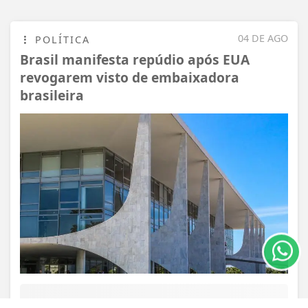
04 DE AGO
POLÍTICA
Brasil manifesta repúdio após EUA
revogarem visto de embaixadora
brasileira
Termos de Uso e Privacidade
Esse site utiliza cookies para melhorar sua
experiência de navegação. Ao continuar o acesso,
entendemos que você concorda com nossos Termos
de Uso e Privacidade.
PARA MAIS INFORMAÇÕES,
ACESSE NOSSOS TERMOS
CLICANDO AQUI
PROSSEGUIR
VISUALIZAR