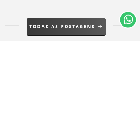
de Uso e Privacidade.
PARA MAIS INFORMAÇÕES,
ACESSE NOSSOS TERMOS
CLICANDO AQUI
TODAS AS POSTAGENS
PROSSEGUIR
Não possui uma conta?
Você pode ler matérias exclusivas, anunciar
classificados e muito mais!
CRIAR MINHA CONTA