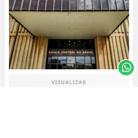
Termos de Uso e Privacidade
Esse site utiliza cookies para melhorar sua
experiência de navegação. Ao continuar o acesso,
entendemos que você concorda com nossos Termos
de Uso e Privacidade.
PARA MAIS INFORMAÇÕES,
ACESSE NOSSOS TERMOS
CLICANDO AQUI
PROSSEGUIR
VISUALIZAR
05 DE AGO
POLÍTICA
PRD e Solidariedade adotam
neutralidade na eleição presidencial